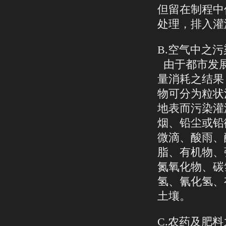
但留在制程中
处理，排入灌
B.空气中之
由于都市发展
量消耗之结果
物可分为粒状
地表而污染灌
烟、铅尘或铅
微滴、酸雨、
脂、有机物、
氮氧化物、碳
氢、氰化氢、
土壤。
C.农药及肥