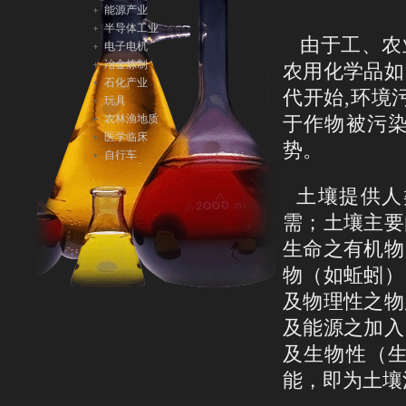
能源产业
半导体工业
由于工、农
电子电机
冶金炼制
农用
化学品如
石化产业
代开始,
环境
玩具
农林渔地质
于作物被污
医学临床
势。
自行车
土壤提供人
需；土壤主要
生命之有机物
物（如蚯蚓）
及物理性之物
及能源之加入
及生物性（
能，即为土壤