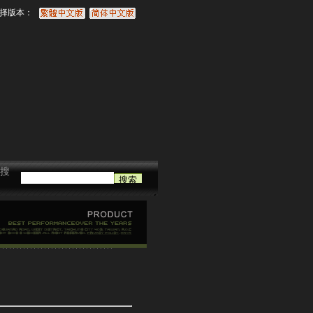
择版本：
搜