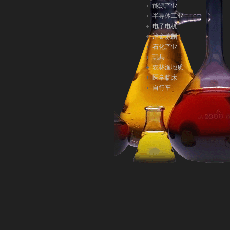
能源产业
半导体工业
电子电机
冶金炼制
石化产业
玩具
农林渔地质
医学临床
自行车