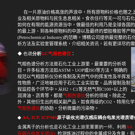
在一片原油价格高涨的声浪中，所有原物料价格也随之
业及相关原物料与民生息息相关，食衣住行等无一可与石化
如何在有限的能源资源当中，做最佳的利用乃是全球各国的
的最上游、到各种原物料的中游以及最终的塑胶橡胶等产物
(Petrochemical Industry)
的范畴。博精公司提供最完整的石
析方法及实验室管理系统，介绍相关资讯，若有更详尽的需
◆ 色谱
分析
GC
气相色谱仪
：
气相色谱分析方法是石化工业上游里，最重要的分析项
目。许多标准方法如
ASTM
、
UOP
或
ISO
等方法，明确的
规范以气相层析仪分析炼制及天然气中的挥发性及半挥发
性物质，广泛地被应用于石化工业实验室、品质管制及制
程监控各个环节中。从
H2
、
C1
等天然气到
C100+
以上的
润滑油、沥青等，都是
气相色谱仪
分析的领域。除此之
外，其他衍生出的相关副产品，如食用级的
CO2
、特用化学
气相色谱仪
的协助，分析微量的污染物。
◆
AA
,
ICP
,
ICP/MS
原子吸收光谱仪感应耦合电浆光谱质谱
金属离
子的分析也是石化工业上游里重要的一环。利用
AA
应耦合电浆光谱仪
)
检测炼油过程中的金属成分及含量，有