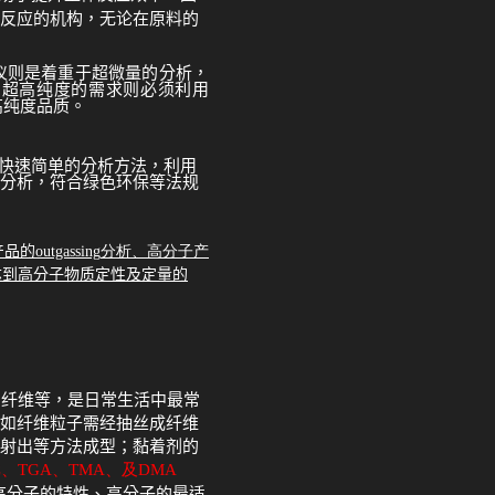
反应的机构，无论在原料的
仪
则是着重于超微量的分析，
，超高纯度的需求则必须利用
物，确保高纯度品质。
快速简单的分析方法，利用
分析，符合绿色环保等法规
产品的
outgassing
分析、高分子产
达到高分子物质定性及定量的
、纤维等，是日常生活中最常
如纤维粒子需经抽丝成纤维
射出等方法成型；黏着剂的
C
、
TGA
、
TMA
、及
DMA
高分子的特性、高分子的最适