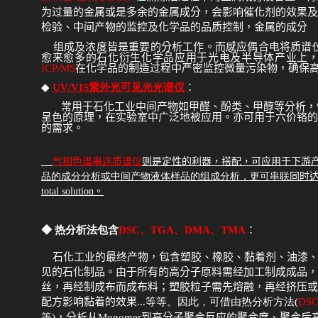
为过量的金属或是多余的金属成分，会影响催化剂的效果及
检验、中间产物的监控及化学品的品质控制，金属的成分
组成及浓度皆是重要的分析工作。而感应偶合电将质谱
愈来愈多的石化衍生化学品应
用于光电及半导体产业上
ICP/MS
在化学品的制造过程中严密监控微量污染
◆
UV/VIS
紫外光可见光光谱仪
：
常用于石化工业中间产物如甲醛、酚类、甲醇等分析，
呈色的原理，在实验室中广泛地被应用。亦可用于六价铬的
的需求
。
气相色谱串连质谱仪
则是定性的利器，搭配
，可应用于下游
品的成分分析或中间产物液体样品的组成分析，更可串联
同时
total solution
。
◆
热分析法包含
DSC
、
TGA
、
DMA
、
TMA
：
石化工业的最终产物，包含塑胶、橡胶、黏着剂、油漆
见的石化制品。由于所有的高分子原料需经加工制成成品，
丝，再经制成布而成布料；塑胶粒子需先熔融，再经挤压或
配方影响黏着的效果
...
等等。因此，可借由热分析方法
(
DS
等
)
，分析从
Monomer
到高分子聚合反应的聚合度、聚合后